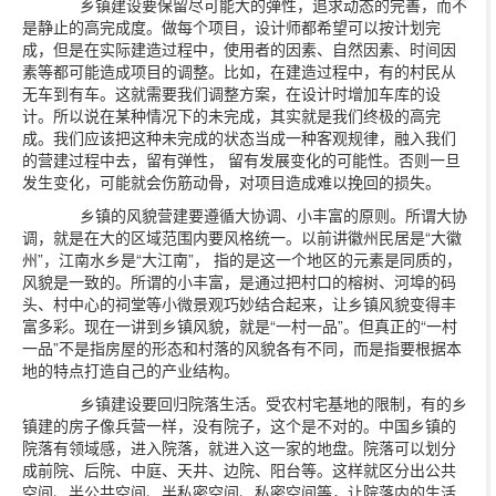
乡镇建设要保留尽可能大的弹性，追求动态的完善，而不
是静止的高完成度。做每个项目，设计师都希望可以按计划完
成，但是在实际建造过程中，使用者的因素、自然因素、时间因
素等都可能造成项目的调整。比如，在建造过程中，有的村民从
无车到有车。这就需要我们调整方案，在设计时增加车库的设
计。所以说在某种情况下的未完成，其实就是我们终极的高完
成。我们应该把这种未完成的状态当成一种客观规律，融入我们
的营建过程中去，留有弹性， 留有发展变化的可能性。否则一旦
发生变化，可能就会伤筋动骨，对项目造成难以挽回的损失。
乡镇的风貌营建要遵循大协调、小丰富的原则。所谓大协
调，就是在大的区域范围内要风格统一。以前讲徽州民居是“大徽
州”，江南水乡是“大江南”， 指的是这一个地区的元素是同质的，
风貌是一致的。所谓的小丰富，是通过把村口的榕树、河埠的码
头、村中心的祠堂等小微景观巧妙结合起来，让乡镇风貌变得丰
富多彩。现在一讲到乡镇风貌，就是“一村一品”。但真正的“一村
一品”不是指房屋的形态和村落的风貌各有不同，而是指要根据本
地的特点打造自己的产业结构。
乡镇建设要回归院落生活。受农村宅基地的限制，有的乡
镇建的房子像兵营一样，没有院子，这个是不对的。中国乡镇的
院落有领域感，进入院落，就进入这一家的地盘。院落可以划分
成前院、后院、中庭、天井、边院、阳台等。这样就区分出公共
空间、半公共空间、半私密空间、私密空间等，让院落内的生活