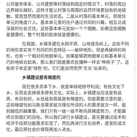
公共服务体系、公共建筑等村落结构固定的情况下，村落的周边
边界越长越好。这样才能让村落与周围的自然环境更加有机地接
触，营造悠然而居的生活状态。二是从村落的基本单元，即居住
单元的角度介入。基本单元里的住户通过共同的兴趣，相互达成
深层的社会交往。这些基本单元犹如一个个细胞，如果这些细胞
是健康的，整个村落的肌体就是健康的。
在我国，乡镇多建在水网平原、山地或岛屿上。这些不同
的地形其实有个共同的形态特征——破碎地形。但是再破碎的地
形，也有一个相对的地貌单元。如果能够把地貌单元和基本单元
巧妙地结合起来，那么我们就能像农民播种一样去“种房子”了。这
些房子肯定是“绿色”的，它们是自然而然“生长”出来的。
乡镇建设是有梯度的
现在很多资本下乡，就是单纯地掠夺利润；有些文化下
乡，反而会丢掉很多原有文化。实际上，乡镇建设应该是有品
质、有目标的，从低级到高级是有梯度的。但是需要注意的是，
这些梯度恰如马斯洛需求层次理论所讲的人的需求层次一样，级
别越低的越重要。我们只有一级一级不断向高梯度努力，才能最
终达到我们的目标。所以我们进行乡镇建设，首先要通过技术和
经济手段把功能需求实现了，然后再进行文化培养，逐渐形成文
化，最后把社会价值观再加入进去。