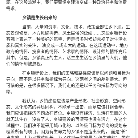
题。在这股热潮中，我们要警惕乡建演变成一种政治任务和消费
需求。
乡镇是生长出来的
当前，大量的资本、文化、技术、政策全部往乡下涌。生
态景观修复、地方风貌再造、风土民俗的延续……这些乡镇建设
客观上表达了一种美好的愿望，但是很多时候却忽视了对生活本
质和真实的关注， 演变成一场宏大的运动。在这场运动中，地方
政府的情怀、投资者的情怀、艺术家的情怀、设计师的情怀充斥
其中。但是，乡镇真正的主人，活生生生活在乡镇里的人们，他
们的情怀却被忽视。
在乡镇建设上，我们的策略和路径应该是以问题和目标为
导向，而不是以任务和指标为导向。这两者之间的差别很大。但
可惜的是，在很多情况下，我们走的还是以任务和指标为导向的
路。
我认为，乡镇建设应该是产业形态、社会形态、空间形
态、文化形态的异质同构，不能单一出击，而是应该打组合拳。
我们应该把经济问题放在首位。乡镇没有经济，生活在里面的人
就无法生存。没有了人，乡镇建设的再漂亮也没有活力。在这个
过程中，我们决不能采用城市化的、以终极目标为导向的规划来
覆盖所有的项目。因为有生命力的乡镇不是造出来的， 而是“长”
出来的。人为地拔苗助长，为了达到一定的量而“催生催熟”，带有