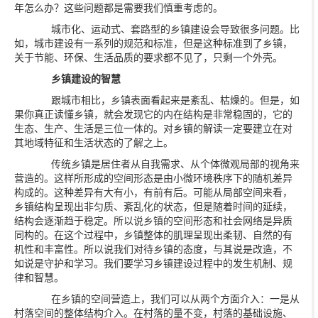
年怎么办？这些问题都是需要我们慎重考虑的。
城市化、运动式、套路型的乡镇建设会导致很多问题。比
如，城市建设有一系列的规范和标准，但是这种标准到了乡镇，
关于节能、环保、生活品质的要求都不见了，只剩一个外壳。
乡镇建设的智慧
跟城市相比，乡镇表面看起来是紊乱、枯燥的。但是，如
果你真正读懂乡镇，就会发现它的内在结构是非常稳固的，它的
生态、生产、生活是三位一体的。对乡镇的解读一定要建立在对
其地域特征和生活状态的了解之上。
传统乡镇是居住者从自我需求、从个体微观局部的视角来
营造的。这样所形成的空间形态是由小微环境秩序下的随机差异
构成的。这种差异有大有小，有前有后。可能从局部空间来看，
乡镇结构呈现出非匀质、紊乱化的状态，但是随着时间的延续，
结构会逐渐趋于稳定。所以说乡镇的空间形态和社会网络是异质
同构的。在这个过程中，乡镇整体的肌理呈现出柔韧、自然的有
机性和丰富性。所以说我们对待乡镇的态度，与其说是改造，不
如说是守护和学习。我们要学习乡镇建设过程中的发生机制、规
律和智慧。
在乡镇的空间营造上，我们可以从两个方面介入：一是从
村落空间的整体结构介入。在村落的量不变，村落的基础设施、