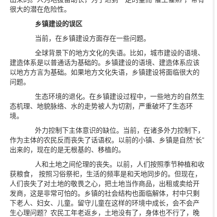
很大的潜在危险性。
乡镇建设的误区
当前，在乡镇建设方面存在一些问题。
全球背景下的地方文化的失语。比如，城市建设的语境、
建造体系是以普通话为基础的。乡镇建设的语境、建造体系应该
以地方方言为基础。如果地方文化失语，乡镇建设将面临很大的
问题。
生态环境的退化。在乡镇建设过程中，一些地方的自然生
态机理、地貌脉络、水的走势被人为切割，严重破坏了生态环
境。
外力控制下主体意识的缺位。当前，在诸多外力控制下，
作为主体的农民反而丧失了话语权。以前的小镇、乡镇是自然“长”
出来的，现在的是无根基的、移植的。
人和土地之间伦理的丧失。以前，人们按照季节种植和收
获粮食， 按照习俗祭祀，生活的频率是和天地同步的。但现在，
人们丧失了对土地的敬畏之心，把土地当作商品，出租或卖给开
发商，这是非常可怕的。乡镇的社会结构也面临解体，村中只剩
下老人、妇女、儿童。留守儿童在这样的环境中成长，会不会产
生心理问题？农民工年老返乡，土地没有了，身体也不行了，晚