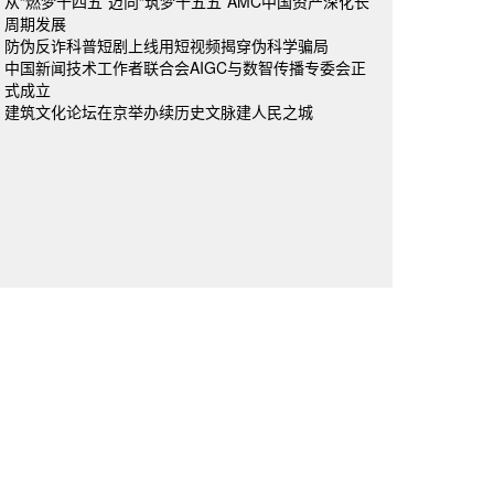
从“燃梦十四五”迈向“筑梦十五五”AMC中国资产深化长
周期发展
防伪反诈科普短剧上线用短视频揭穿伪科学骗局
中国新闻技术工作者联合会AIGC与数智传播专委会正
式成立
建筑文化论坛在京举办续历史文脉建人民之城