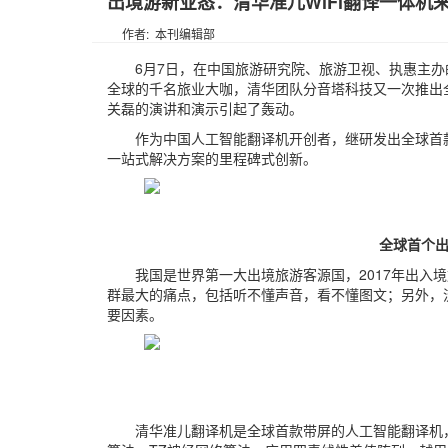
出境游新业态：清华准儿WiFi翻译一体机
作者: 本刊编辑部
6月7日，在中国旅游研究院、旅游卫视、执惠主办的
全球的千名旅业大咖，清华团队分音塔科技又一次推出全
关磊的演讲和演示引起了轰动。
作为中国人工智能翻译机开创者，继研发出全球首
一站式解决方案的里程碑式创新。
全球首个
我国是世界第一大出境旅游客源国，2017年出入境
群最大的痛点，包括听不懂声音，看不懂图文；另外，
要因素。
清华准儿翻译机是全球首款带屏的人工智能翻译机