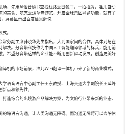
田机场，先用AI语音秘书查找线路去日餐厅，一拍招牌，准儿自动
道的美食；吃完去浅草寺游览，开启全球景区导览功能，就有了
美图，屏幕显示出百度信息解说……
仪式。
会常务副主席孙晓华先生指出，大到国家间的合作，具体到与在
待解决。分音塔科技作为中国人工智能翻译领域的标兵，能用前
傲。希望分音塔这样的企业能不断用创新驱动发展，创造更美好
译机的市场前景，准儿WiFi翻译一体机带来了新的商业模式，
大学语音语言中心副主任王东教授、上海交通大学副院长王延峰
术创新点和领先性。
入，打造综合的出境游产品解决方案，为文旅行业带来新的业态、
间的跨语言沟通，让人类沟通无障碍。而沟通无障碍可以去除信