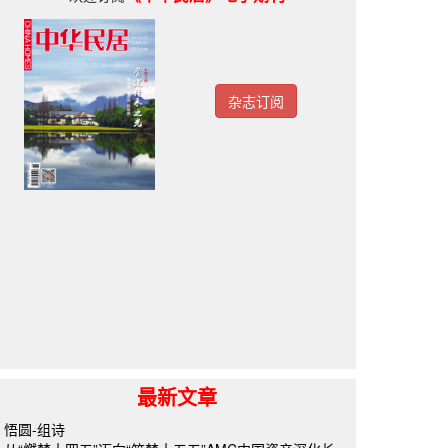
杂志订阅
最新文章
悟圆-组诗