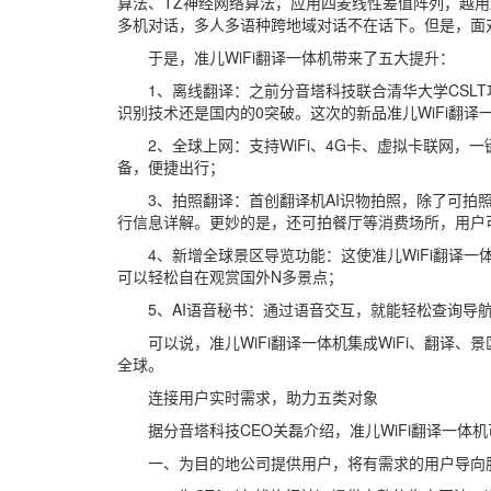
算法、TZ神经网络算法，应用四麦线性差值阵列，越用
多机对话，多人多语种跨地域对话不在话下。但是，面
于是，准儿WiFi翻译一体机带来了五大提升：
1、离线翻译：之前分音塔科技联合清华大学CSL
识别技术还是国内的0突破。这次的新品准儿WiFi翻
2、全球上网：支持WiFi、4G卡、虚拟卡联网，
备，便捷出行；
3、拍照翻译：首创翻译机AI识物拍照，除了可拍
行信息详解。更妙的是，还可拍餐厅等消费场所，用户
4、新增全球景区导览功能：这使准儿WiFi翻译
可以轻松自在观赏国外N多景点；
5、AI语音秘书：通过语音交互，就能轻松查询导
可以说，准儿WiFi翻译一体机集成WiFi、翻译
全球。
连接用户实时需求，助力五类对象
据分音塔科技CEO关磊介绍，准儿WiFi翻译一体
一、为目的地公司提供用户，将有需求的用户导向