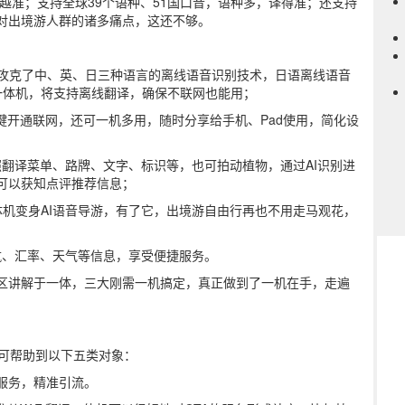
越准；支持全球39个语种、51国口音，语种多，译得准；还支持
对出境游人群的诸多痛点，这还不够。
T攻克了中、英、日三种语言的离线语音识别技术，日语离线语音
译一体机，将支持离线翻译，确保不联网也能用；
一键开通联网，还可一机多用，随时分享给手机、Pad使用，简化设
照翻译菜单、路牌、文字、标识等，也可拍动植物，通过AI识别进
可以获知点评推荐信息；
一体机变身AI语音导游，有了它，出境游自由行再也不用走马观花，
航、汇率、天气等信息，享受便捷服务。
、景区讲解于一体，三大刚需一机搞定，真正做到了一机在手，走遍
机可帮助到以下五类对象：
服务，精准引流。