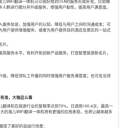
儿WiFi翻译一体机可以很好地对OTA的服务形成补充，比如植
行中人群进行细分并升级服务，增强用户黏性，提高用户满意度。
植入服务信息，加强用户的认知，降低与用户之间的沟通成本；可
为用户提供增值服务，或者为用户提供目的酒店及景区的一站式
名片。
提高服务水平，有利开拓创新产品服务，打造智慧旅游新名片，
。
务升级，降低领队工作量的同时增强用户服务满意度；也可充当领
。
来有准，大咖这么看
翻译机在旅游行业的复租率达到70%，日调用100.4次，最高一
强大的准儿WiFi翻译一体机将有更强的应用表现，也将让越来越多
宾展现了美好的自由行场景：