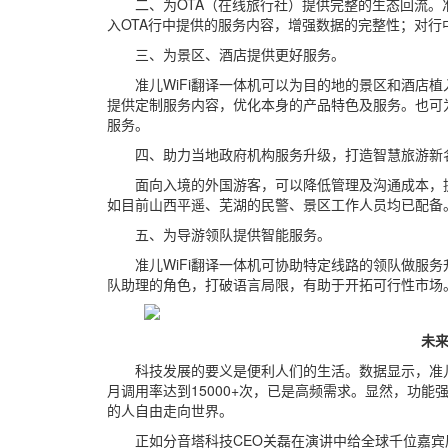
二、为OTA（在线旅行社）提供完整的生态回流。准
入OTA行中提供的服务内容，增强数据的完整性；对
三、为景区、酒店提供更好服务。
准儿WiFi翻译一体机可以为目的地的景区和酒店
提供定制服务内容，优化本身的产品特色及服务。也可
服务。
四、助力当地政府机构服务升级，打造智慧旅游新
面向入境的外国游客，可以降低管理及沟通成本，
如目前山西平遥、芜湖的民警、景区工作人员均已配备
五、为导游领队提供智能服务。
准儿WiFi翻译一体机可协助特定线路的领队做服
队助理的角色，打破语言局限，有助于开拓可行性市场
未
科技发展的要义是便利人们的生活。数据显示，准儿
月调用率达到15000+次，已是高频需求。显然，功能
的人自由走向世界。
正如分音塔科技CEO关磊在演讲中给全球千位嘉