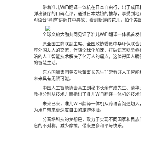
带着准儿WiFi翻译一体机在日本自由行，出了成
弹出餐厅的口碑点评，通过日本姑娘的推荐，享受到地
AI语音“导游”讲解其中典故；看到新鲜的花儿，拍个
全球文旅大咖共同见证了准儿WiFi翻译一体机首发
原全国工商联副主席、全国政协委员中华环保联合
座外国友人的交流，伴随全球化加速，打破语言壁垒亟
沿的人工智能技术解决了亿万人的痛点，这值得国人骄
的智慧生活。
东方国狮集团黄安秋董事长先生非常看好人工智能翻
未来具有无限可能。
中国人工智能协会高工副秘书长余有成先生、清华
教授分别从技术方面指出了准儿WiFi翻译一体机的技
未来已来，准儿WiFi翻译一体机从跨语言沟通切
为用户带来更深度自由的旅游体验。
分音塔科技的梦想是，致力于实现不同国家和民族
息的不对称，减少摩擦，带来更多和平与快乐。